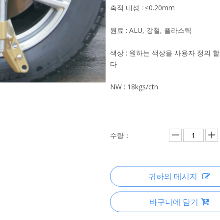
축적 내성 : ≤0.20mm
원료 : ALU, 강철, 플라스틱
색상 : 원하는 색상을 사용자 정의 할
다
NW : 18kgs/ctn
수량：
귀하의 메시지
바구니에 담기