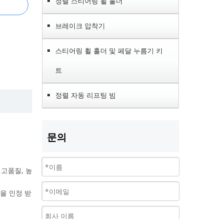
정렬 스티어링 휠 홀더
브레이크 압착기
스티어링 휠 홀더 및 페달 누름기 키
트
정렬 자동 리프팅 빔
문의
 고품질, 높
을 인정 받