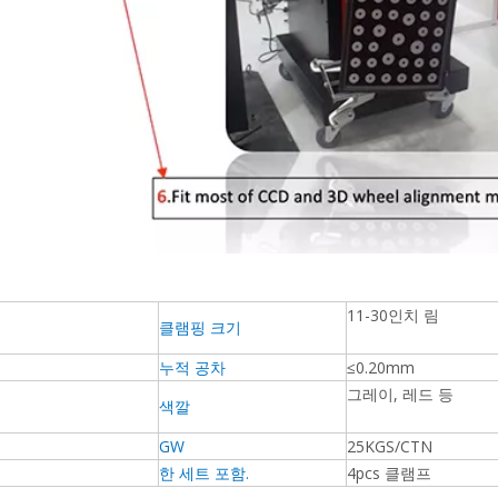
11-30인치 림
클램핑 크기
누적 공차
≤0.20mm
그레이, 레드 등
색깔
GW
25KGS/CTN
한 세트 포함.
4pcs 클램프