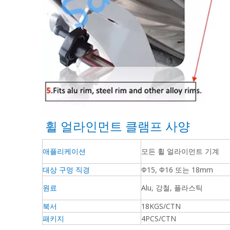
휠 얼라인먼트 클램프 사양
애플리케이션
모든 휠 얼라이먼트 기계
대상 구멍 직경
Φ15, Φ16 또는 18mm
원료
Alu, 강철, 플라스틱
북서
18KGS/CTN
패키지
4PCS/CTN